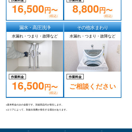
16,500
8,800
円〜
円〜
(税込)
(税込)
漏水・高圧洗浄
その他水まわり
水漏れ・つまり・故障など
水漏れ・つまり・故障など
作業料金
作業料金
16,500
ご相談ください
円〜
(税込)
※基本料金のみの金額です。別途部品代が発生します。
※エリアによって、別途出張費が発生する場合があります。