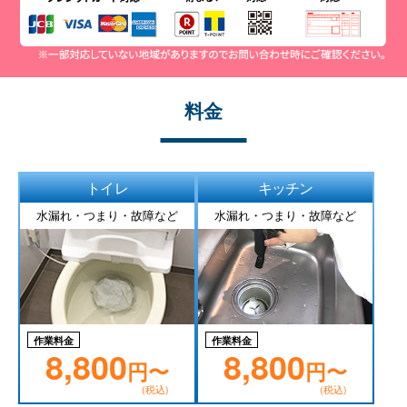
料金
トイレ
キッチン
水漏れ・つまり・故障など
水漏れ・つまり・故障など
作業料金
作業料金
8,800
8,800
円〜
円〜
(税込)
(税込)