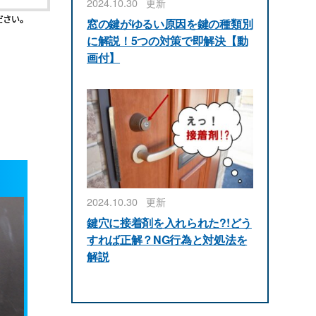
2024.10.30
更新
窓の鍵がゆるい原因を鍵の種類別
に解説！5つの対策で即解決【動
画付】
2024.10.30
更新
鍵穴に接着剤を入れられた?!どう
すれば正解？NG行為と対処法を
解説